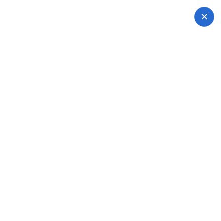
登录平台
✕
葡京娱乐城 - 皇马主场战
平，净胜球差距缩小
2026-06-25
葡京娱乐城
皇马
精选摘要
皇马主场战平对手后，积分榜净胜球差距被追平，